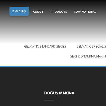
Soft Dondurma, Frozen Yo
B2B GİRİŞ
ABOUT
PRODUCTS
RAW MATERIAL
GELMATIC STANDARD SERIES
GELMATIC SPECIAL S
SERT DONDURMA MAKIN
DOĞUŞ MAKİNA