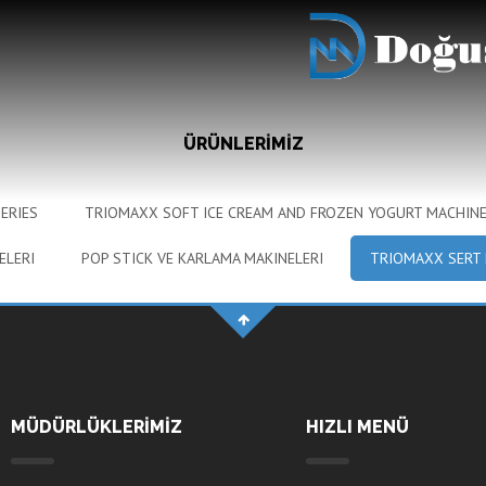
ğurt
ÜRÜNLERİMİZ
ERIES
TRIOMAXX SOFT ICE CREAM AND FROZEN YOGURT MACHIN
ELERI
POP STICK VE KARLAMA MAKINELERI
TRIOMAXX SERT
MÜDÜRLÜKLERİMİZ
HIZLI MENÜ