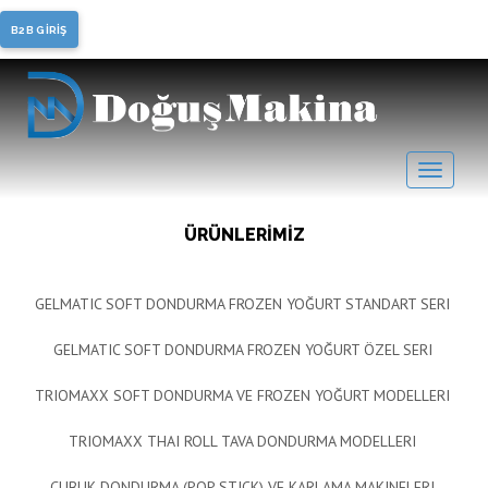
Soft Dondurma, Frozen
B2B GİRİŞ
Yoğurt
ÜRÜNLERİMİZ
GELMATIC SOFT DONDURMA FROZEN YOĞURT STANDART SERI
GELMATIC SOFT DONDURMA FROZEN YOĞURT ÖZEL SERI
TRIOMAXX SOFT DONDURMA VE FROZEN YOĞURT MODELLERI
TRIOMAXX THAI ROLL TAVA DONDURMA MODELLERI
ÇUBUK DONDURMA (POP STICK) VE KARLAMA MAKINELERI