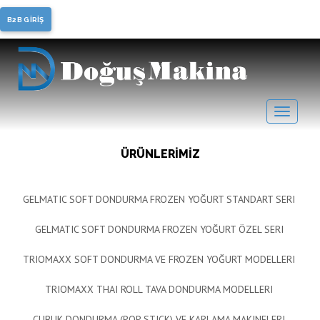
Soft Dondurma, Frozen
B2B GİRİŞ
Yoğurt
ÜRÜNLERİMİZ
GELMATIC SOFT DONDURMA FROZEN YOĞURT STANDART SERI
GELMATIC SOFT DONDURMA FROZEN YOĞURT ÖZEL SERI
TRIOMAXX SOFT DONDURMA VE FROZEN YOĞURT MODELLERI
TRIOMAXX THAI ROLL TAVA DONDURMA MODELLERI
ÇUBUK DONDURMA (POP STICK) VE KARLAMA MAKINELERI