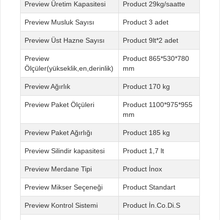
Üretim Kapasitesi
29kg/saatte
Musluk Sayısı
3 adet
Üst Hazne Sayısı
9lt*2 adet
865*530*780
Ölçüler(yükseklik,en,derinlik)
mm
Ağırlık
170 kg
Paket Ölçüleri
1100*975*955
mm
Paket Ağırlığı
185 kg
Silindir kapasitesi
1,7 lt
Merdane Tipi
İnox
Mikser Seçeneği
Standart
Kontrol Sistemi
İn.Co.Di.S