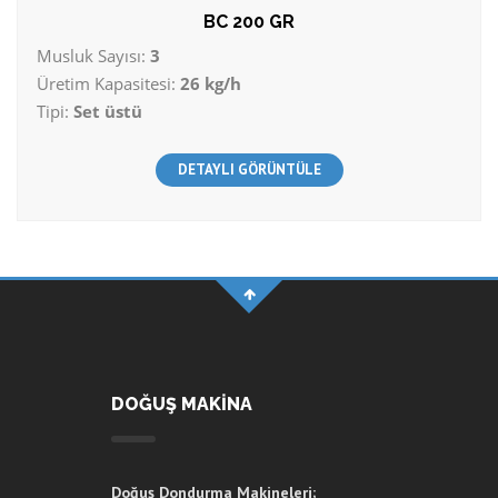
BC 200 GR
Musluk Sayısı:
3
Üretim Kapasitesi:
26 kg/h
Tipi:
Set üstü
DETAYLI GÖRÜNTÜLE
DOĞUŞ MAKİNA
Doğuş Dondurma Makineleri;