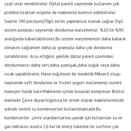
çeşit ürün verebilirsiniz. Dijital paneli sayesinde kullanımı çok
pratiktir.Uzaktan erişimle de makinenizi kontrol edebilirsiniz.
Saatte 390 porsiyon(70gr) servis yapmanıza olanak sağlar. Dişli
sistem pompası sayesinde dondurma malzemenizi %10 ile %90
aralığında kabartabilirsiniz.Bu sistem malzemenizin daha kabarık
olmasını sağlarken daha az gramajla daha çok dondurma
satabilirsiniz. Arzu ettiğiniz şekilde dijital paneli üzerinden
dondurmanızı daha sert,daha yumuşak,daha soğuk veya daha
sıcak yapabilirsiniz. Hava soğutmalı bir modeldir.Mikserli oluşu
sayesinde soft dondurma ve frozen yogurt malzemeniz sürekli
homojen halde kalır.Makinenin içinde bulunan kompresör Bristol
markadır. Çevre duyarlılığımıza bir örnek olarak makinelerimizde
yüksek verimli su kondenserleri kullanılmaktadır.Bu
kondenserler çevre standartlarına uymak için kullanılan su ve
gaz miktarını azaltır.2,6 kw'lık enerji tüketimi ile sınıfının çok