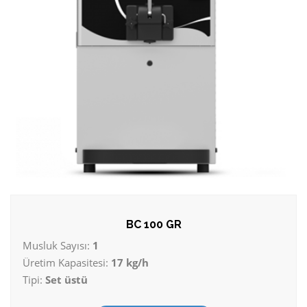
BC 100 GR
Musluk Sayısı:
1
Üretim Kapasitesi:
17 kg/h
Tipi:
Set üstü