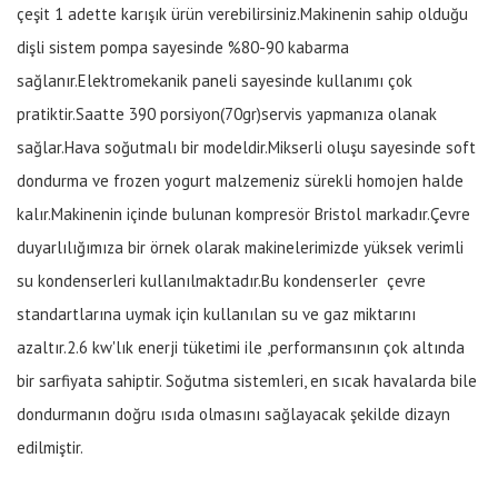
çeşit 1 adette karışık ürün verebilirsiniz.Makinenin sahip olduğu
dişli sistem pompa sayesinde %80-90 kabarma
sağlanır.Elektromekanik paneli sayesinde kullanımı çok
pratiktir.Saatte 390 porsiyon(70gr)servis yapmanıza olanak
sağlar.Hava soğutmalı bir modeldir.Mikserli oluşu sayesinde soft
dondurma ve frozen yogurt malzemeniz sürekli homojen halde
kalır.Makinenin içinde bulunan kompresör Bristol markadır.Çevre
duyarlılığımıza bir örnek olarak makinelerimizde yüksek verimli
su kondenserleri kullanılmaktadır.Bu kondenserler çevre
standartlarına uymak için kullanılan su ve gaz miktarını
azaltır.2.6 kw'lık enerji tüketimi ile ,performansının çok altında
bir sarfiyata sahiptir. Soğutma sistemleri, en sıcak havalarda bile
dondurmanın doğru ısıda olmasını sağlayacak şekilde dizayn
edilmiştir.