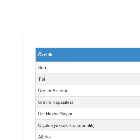
Özellik
Seri
Tipi
Üretim Sistemi
Üretim Kapasitesi
Üst Hazne Sayısı
Ölçüler(yükseklik,en,derinlik)
Ağırlık