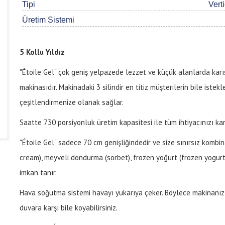
Tipi
Vert
Üretim Sistemi
5 Kollu Yıldız
"Étoile Gel" çok geniş yelpazede lezzet ve küçük alanlarda karışı
makinasıdır. Makinadaki 3 silindir en titiz müşterilerin bile iste
çeşitlendirmenize olanak sağlar.
Saatte 730 porsiyonluk üretim kapasitesi ile tüm ihtiyacınızı kar
"Étoile Gel" sadece 70 cm genişliğindedir ve size sınırsız kom
cream), meyveli dondurma (sorbet), frozen yoğurt (frozen yogurt) 
imkan tanır.
Hava soğutma sistemi havayı yukarıya çeker. Böylece makinanızı a
duvara karşı bile koyabilirsiniz.