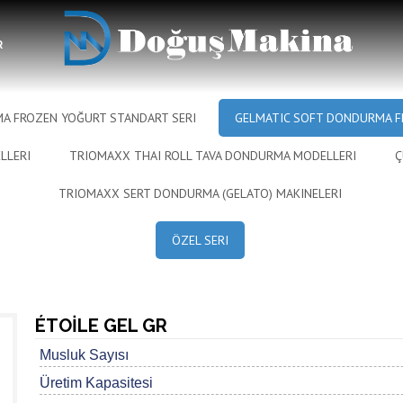
ğurt
R
A FROZEN YOĞURT STANDART SERI
GELMATIC SOFT DONDURMA F
LLERI
TRIOMAXX THAI ROLL TAVA DONDURMA MODELLERI
Ç
TRIOMAXX SERT DONDURMA (GELATO) MAKINELERI
ÖZEL SERI
ÉTOİLE GEL GR
Musluk Sayısı
Üretim Kapasitesi