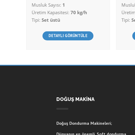
Musluk Sayısı:
1
Musluk
Üretim Kapasitesi:
70 kg/h
Üretim
Tipi:
Set üstü
Tipi:
S
DETAYLI GÖRÜNTÜLE
DOĞUŞ MAKİNA
Doğuş Dondurma Makineleri;
Dünyanın en önemli, Soft dondurma,