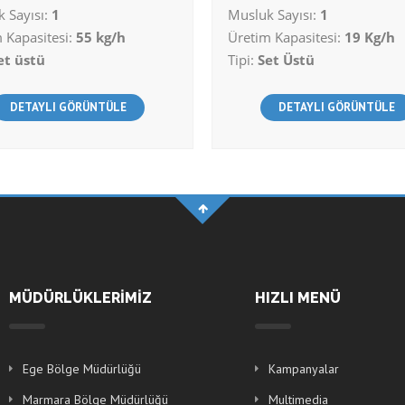
 Sayısı:
1
Musluk Sayısı:
1
 Kapasitesi:
55 kg/h
Üretim Kapasitesi:
19 Kg/h
et üstü
Tipi:
Set Üstü
DETAYLI GÖRÜNTÜLE
DETAYLI GÖRÜNTÜLE
MÜDÜRLÜKLERİMİZ
HIZLI MENÜ
Ege Bölge Müdürlüğü
Kampanyalar
Marmara Bölge Müdürlüğü
Multimedia