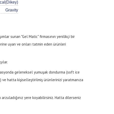
ical(Dikey)
Gravity
mlar sunan "Gel Matic" firmasının yenilikçi bir
klerine uyan ve onları tatmin eden ürünleri
şılar.
binasyonda geleneksel yumuşak dondurma (soft ice
ve hatta kişiselleştirilmiş ürünlerinizi yaratmanıza
rzuladığınız yere koyabilirsiniz. Hatta dilerseniz