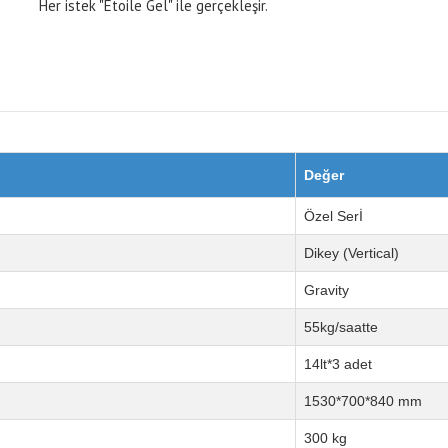
Her istek "Étoile Gel" ile gerçekleşir.
Değer
Özel Serİ
Dikey (Vertical)
Gravity
55kg/saatte
14lt*3 adet
1530*700*840 mm
300 kg