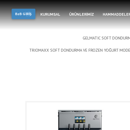
Soft Dondurma, Frozen Yo
B2B GİRİŞ
KURUMSAL
ÜRÜNLERİMİZ
HAMMADDELE
GELMATIC SOFT DONDURM
TRIOMAXX SOFT DONDURMA VE FROZEN YOĞURT MODE