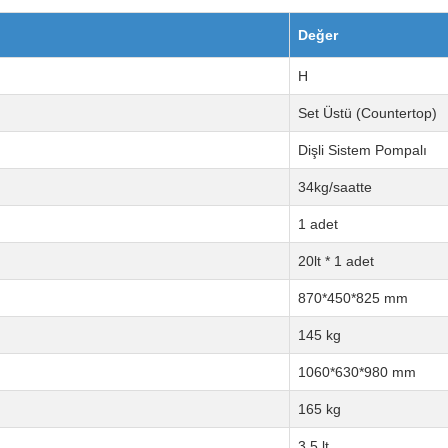
Değer
H
Set Üstü (Countertop)
Dişli Sistem Pompalı
34kg/saatte
1 adet
20lt * 1 adet
870*450*825 mm
145 kg
1060*630*980 mm
165 kg
3,5 lt