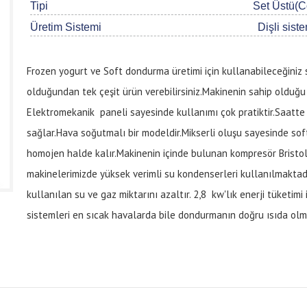
Tipi
Set Üstü(C
Üretim Sistemi
Dişli sist
Frozen yogurt ve Soft dondurma üretimi için kullanabileceğiniz 
olduğundan tek çeşit ürün verebilirsiniz.Makinenin sahip olduğ
Elektromekanik paneli sayesinde kullanımı çok pratiktir.Saatte
sağlar.Hava soğutmalı bir modeldir.Mikserli oluşu sayesinde s
homojen halde kalır.Makinenin içinde bulunan kompresör Bristol 
makinelerimizde yüksek verimli su kondenserleri kullanılmaktad
kullanılan su ve gaz miktarını azaltır. 2,8 kw'lık enerji tüketimi
sistemleri en sıcak havalarda bile dondurmanın doğru ısıda olma