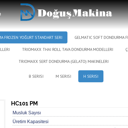
ğurt
R
A FROZEN YOĞURT STANDART SERI
GELMATIC SOFT DONDURMA F
LLERI
TRIOMAXX THAI ROLL TAVA DONDURMA MODELLERI
Ç
TRIOMAXX SERT DONDURMA (GELATO) MAKINELERI
B SERISI
M SERISI
H SERISI
HC101 PM
Musluk Sayısı
Üretim Kapasitesi