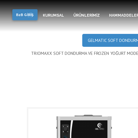
Soft Dondurma, Frozen Yo
B2B GİRİŞ
KURUMSAL
ÜRÜNLERİMİZ
HAMMADDELE
GELMATIC SOFT DONDURM
TRIOMAXX SOFT DONDURMA VE FROZEN YOĞURT MODE