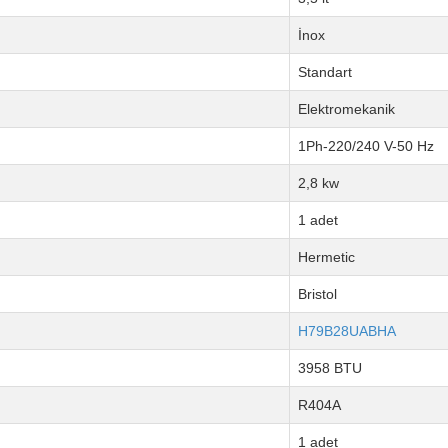
İnox
Standart
Elektromekanik
1Ph-220/240 V-50 Hz
2,8 kw
1 adet
Hermetic
Bristol
H79B28UABHA
3958 BTU
R404A
1 adet