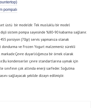
ountertop)
em pompalı
set üstü bir modeldir. Tek musluklu bir model
u dişli sistem pompa sayesinde %80-90 kabarma sağlanır.
 455 porsiyon (70gr) servis yapmanıza olanak
oft dondurma ve Frozen Yogurt malzemeniz sürekli
markadır.Çevre duyarlılığımıza bir örnek olarak
ır.Bu kondenserler çevre standartlarına uymak için
 ile sınıfının çok altında enerji sarfeder. Soğutma
sını sağlayacak şekilde dizayn edilmiştir.