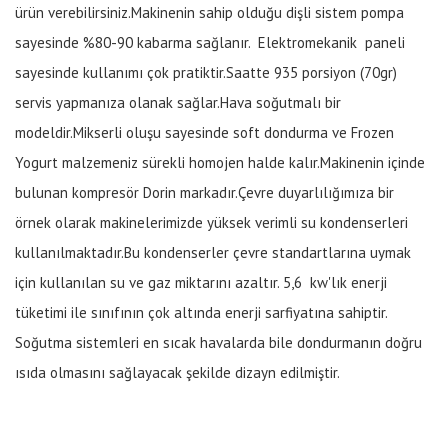
ürün verebilirsiniz.Makinenin sahip olduğu dişli sistem pompa
sayesinde %80-90 kabarma sağlanır. Elektromekanik paneli
sayesinde kullanımı çok pratiktir.Saatte 935 porsiyon (70gr)
servis yapmanıza olanak sağlar.Hava soğutmalı bir
modeldir.Mikserli oluşu sayesinde soft dondurma ve Frozen
Yogurt malzemeniz sürekli homojen halde kalır.Makinenin içinde
bulunan kompresör Dorin markadır.Çevre duyarlılığımıza bir
örnek olarak makinelerimizde yüksek verimli su kondenserleri
kullanılmaktadır.Bu kondenserler çevre standartlarına uymak
için kullanılan su ve gaz miktarını azaltır. 5,6 kw'lık enerji
tüketimi ile sınıfının çok altında enerji sarfiyatına sahiptir.
Soğutma sistemleri en sıcak havalarda bile dondurmanın doğru
ısıda olmasını sağlayacak şekilde dizayn edilmiştir.