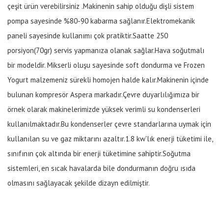
çeşit ürün verebilirsiniz .Makinenin sahip olduğu dişli sistem
pompa sayesinde %80-90 kabarma sağlanır.Elektromekanik
paneli sayesinde kullanımı çok pratiktir.Saatte 250
porsiyon(70gr) servis yapmanıza olanak sağlar.Hava soğutmalı
bir modeldir. Mikserli oluşu sayesinde soft dondurma ve Frozen
Yogurt malzemeniz sürekli homojen halde kalır.Makinenin içinde
bulunan kompresör Aspera markadır.Çevre duyarlılığımıza bir
örnek olarak makinelerimizde yüksek verimli su kondenserleri
kullanılmaktadır.Bu kondenserler çevre standarlarına uymak için
kullanılan su ve gaz miktarını azaltır.1.8 kw'lık enerji tüketimi ile,
sınıfının çok altında bir enerji tüketimine sahiptir.Soğutma
sistemleri, en sıcak havalarda bile dondurmanın doğru ısıda
olmasını sağlayacak şekilde dizayn edilmiştir.